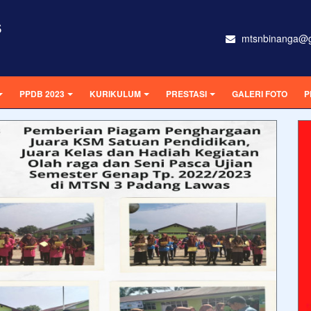
S
mtsnbinanga@g
PPDB 2023
KURIKULUM
PRESTASI
GALERI FOTO
P