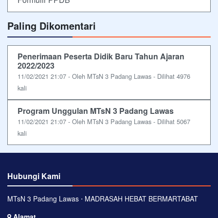
Paling Dikomentari
Penerimaan Peserta Didik Baru Tahun Ajaran
2022/2023
11/02/2021 21:07 - Oleh MTsN 3 Padang Lawas - Dilihat 4976
kali
Program Unggulan MTsN 3 Padang Lawas
11/02/2021 21:07 - Oleh MTsN 3 Padang Lawas - Dilihat 5067
kali
Hubungi Kami
MTsN 3 Padang Lawas ⋅ MADRASAH HEBAT BERMARTABAT
Alamat