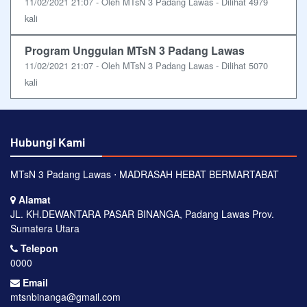
11/02/2021 21:07 - Oleh MTsN 3 Padang Lawas - Dilihat 4979
kali
Program Unggulan MTsN 3 Padang Lawas
11/02/2021 21:07 - Oleh MTsN 3 Padang Lawas - Dilihat 5070
kali
Hubungi Kami
MTsN 3 Padang Lawas ⋅ MADRASAH HEBAT BERMARTABAT
Alamat
JL. KH.DEWANTARA PASAR BINANGA, Padang Lawas Prov.
Sumatera Utara
Telepon
0000
Email
mtsnbinanga@gmail.com