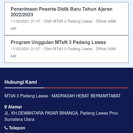
Penerimaan Peserta Didik Baru Tahun Ajaran
2022/2023
11/02/2021 21:07 - Oleh MTsN 3 Padang Lawas - Dilihat 4988
kali
Program Unggulan MTsN 3 Padang Lawas
11/02/2021 21:07 - Oleh MTsN 3 Padang Lawas - Dilihat 5080
kali
Hubungi Kami
MTsN 3 Padang Lawas ⋅ MADRASAH HEBAT BERMARTABAT
Alamat
JL. KH.DEWANTARA PASAR BINANGA, Padang Lawas Prov.
Sumatera Utara
Telepon