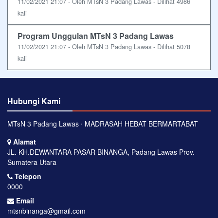
11/02/2021 21:07 - Oleh MTsN 3 Padang Lawas - Dilihat 4986
kali
Program Unggulan MTsN 3 Padang Lawas
11/02/2021 21:07 - Oleh MTsN 3 Padang Lawas - Dilihat 5078
kali
Hubungi Kami
MTsN 3 Padang Lawas ⋅ MADRASAH HEBAT BERMARTABAT
Alamat
JL. KH.DEWANTARA PASAR BINANGA, Padang Lawas Prov.
Sumatera Utara
Telepon
0000
Email
mtsnbinanga@gmail.com